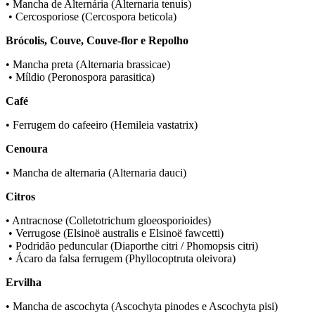
• Mancha de Alternária (Alternaria tenuis)
• Cercosporiose (Cercospora beticola)
Brócolis, Couve, Couve-flor e Repolho
• Mancha preta (Alternaria brassicae)
• Míldio (Peronospora parasitica)
Café
• Ferrugem do cafeeiro (Hemileia vastatrix)
Cenoura
• Mancha de alternaria (Alternaria dauci)
Citros
• Antracnose (Colletotrichum gloeosporioides)
• Verrugose (Elsinoë australis e Elsinoë fawcetti)
• Podridão peduncular (Diaporthe citri / Phomopsis citri)
• Ácaro da falsa ferrugem (Phyllocoptruta oleivora)
Ervilha
• Mancha de ascochyta (Ascochyta pinodes e Ascochyta pisi)