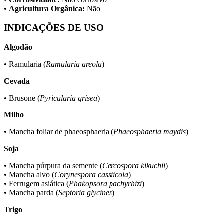
•
Agricultura Orgânica:
Não
INDICAÇÕES DE USO
Algodão
• Ramularia (
Ramularia areola
)
Cevada
• Brusone (
Pyricularia grisea
)
Milho
• Mancha foliar de phaeosphaeria (
Phaeosphaeria maydis
)
Soja
• Mancha púrpura da semente (
Cercospora kikuchii
)
• Mancha alvo (
Corynespora cassiicola
)
• Ferrugem asiática (
Phakopsora pachyrhizi
)
• Mancha parda (
Septoria glycines
)
Trigo