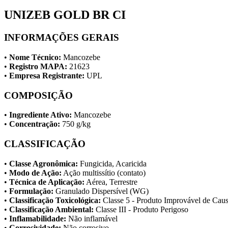
UNIZEB GOLD BR CI
INFORMAÇÕES GERAIS
•
Nome Técnico:
Mancozebe
•
Registro MAPA:
21623
•
Empresa Registrante:
UPL
COMPOSIÇÃO
•
Ingrediente Ativo:
Mancozebe
•
Concentração:
750 g/kg
CLASSIFICAÇÃO
•
Classe Agronômica:
Fungicida, Acaricida
•
Modo de Ação:
Ação multissítio (contato)
•
Técnica de Aplicação:
Aérea, Terrestre
•
Formulação:
Granulado Dispersível (WG)
•
Classificação Toxicológica:
Classe 5 - Produto Improvável de Ca
•
Classificação Ambiental:
Classe III - Produto Perigoso
•
Inflamabilidade:
Não inflamável
•
Corrosividade:
Não corrosivo