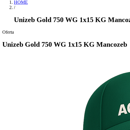
HOME
/
Unizeb Gold 750 WG 1x15 KG Manco
Item
Oferta
1
of
Unizeb Gold 750 WG 1x15 KG Mancozeb
0