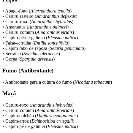
• Apaga-fogo (
Alternanthera tenella
)
• Caruru-rasteiro (
Amaranthus deflexus
)
• Caruru-roxo (
Amaranthus hybridus
)
• Amarantus (
Amaranthus palmeri
)
• Caruru-comum (
Amaranthus viridis
)
• Capim-pé-de-galinha (
Eleusine indica
)
• Falsa-serralha (
Emilia sonchifolia
)
• Capim-rabo-de-raposa (
Setaria geniculata
)
• Serralha (
Sonchus oleraceus
)
• Gorga (
Spergula arvensis
)
Fumo (Antibrotante)
• Antibrotante para a cultura do fumo (
Nicotiana tabacum
)
Maçã
• Caruru-roxo (
Amaranthus hybridus
)
• Caruru-comum (
Amaranthus viridis
)
• Capim-colchão (
Digitaria sanguinalis
)
• Capim-arroz (
Echinochloa crusgalli
)
• Capim-pé-de-galinha (
Eleusine indica
)