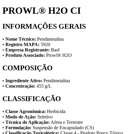
PROWL® H2O CI
INFORMAÇÕES GERAIS
•
Nome Técnico:
Pendimetalina
•
Registro MAPA:
5920
•
Empresa Registrante:
Basf
•
Produto Associado:
Prowl® H2O
COMPOSIÇÃO
•
Ingrediente Ativo:
Pendimetalina
•
Concentração:
455 g/L
CLASSIFICAÇÃO
•
Classe Agronômica:
Herbicida
•
Modo de Ação:
Seletivo
•
Técnica de Aplicação:
Aérea e Terrestre
•
Formulação:
Suspensão de Encapsulado (CS)
•
Classificação Toxicológica:
Classe 4 - Produto Pouco Tóxico