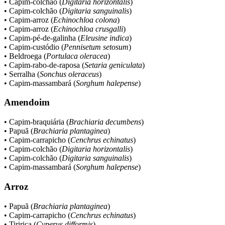
• Capim-colchão (
Digitaria horizontalis
)
• Capim-colchão (
Digitaria sanguinalis
)
• Capim-arroz (
Echinochloa colona
)
• Capim-arroz (
Echinochloa crusgalli
)
• Capim-pé-de-galinha (
Eleusine indica
)
• Capim-custódio (
Pennisetum setosum
)
• Beldroega (
Portulaca oleracea
)
• Capim-rabo-de-raposa (
Setaria geniculata
)
• Serralha (
Sonchus oleraceus
)
• Capim-massambará (
Sorghum halepense
)
Amendoim
• Capim-braquiária (
Brachiaria decumbens
)
• Papuã (
Brachiaria plantaginea
)
• Capim-carrapicho (
Cenchrus echinatus
)
• Capim-colchão (
Digitaria horizontalis
)
• Capim-colchão (
Digitaria sanguinalis
)
• Capim-massambará (
Sorghum halepense
)
Arroz
• Papuã (
Brachiaria plantaginea
)
• Capim-carrapicho (
Cenchrus echinatus
)
• Tiririca (
Cyperus difformis
)