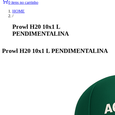
0 itens no carrinho
HOME
/
Prowl H20 10x1 L
PENDIMENTALINA
Item
1
Prowl H20 10x1 L PENDIMENTALINA
of
0