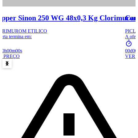
ipper Sinon 250 WG 48x0,3 Kg Clorimuro
Cam
ORIMUROM ETILICO
PICL
erta termina em:
A ofer
00h
00m
00s
00d
00
R PREÇO
VER 
Item
1
of
15