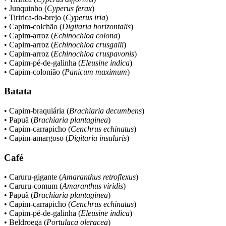
• Junquinho (
Cyperus ferax
)
• Tiririca-do-brejo (
Cyperus iria
)
• Capim-colchão (
Digitaria horizontalis
)
• Capim-arroz (
Echinochloa colona
)
• Capim-arroz (
Echinochloa crusgalli
)
• Capim-arroz (
Echinochloa cruspavonis
)
• Capim-pé-de-galinha (
Eleusine indica
)
• Capim-colonião (
Panicum maximum
)
Batata
• Capim-braquiária (
Brachiaria decumbens
)
• Papuã (
Brachiaria plantaginea
)
• Capim-carrapicho (
Cenchrus echinatus
)
• Capim-amargoso (
Digitaria insularis
)
Café
• Caruru-gigante (
Amaranthus retroflexus
)
• Caruru-comum (
Amaranthus viridis
)
• Papuã (
Brachiaria plantaginea
)
• Capim-carrapicho (
Cenchrus echinatus
)
• Capim-pé-de-galinha (
Eleusine indica
)
• Beldroega (
Portulaca oleracea
)