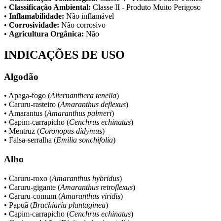
•
Classificação Ambiental:
Classe II - Produto Muito Perigoso
•
Inflamabilidade:
Não inflamável
•
Corrosividade:
Não corrosivo
•
Agricultura Orgânica:
Não
INDICAÇÕES DE USO
Algodão
• Apaga-fogo (
Alternanthera tenella
)
• Caruru-rasteiro (
Amaranthus deflexus
)
• Amarantus (
Amaranthus palmeri
)
• Capim-carrapicho (
Cenchrus echinatus
)
• Mentruz (
Coronopus didymus
)
• Falsa-serralha (
Emilia sonchifolia
)
Alho
• Caruru-roxo (
Amaranthus hybridus
)
• Caruru-gigante (
Amaranthus retroflexus
)
• Caruru-comum (
Amaranthus viridis
)
• Papuã (
Brachiaria plantaginea
)
• Capim-carrapicho (
Cenchrus echinatus
)