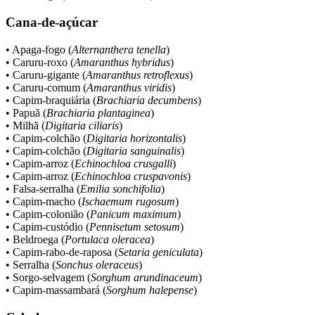
Cana-de-açúcar
• Apaga-fogo (
Alternanthera tenella
)
• Caruru-roxo (
Amaranthus hybridus
)
• Caruru-gigante (
Amaranthus retroflexus
)
• Caruru-comum (
Amaranthus viridis
)
• Capim-braquiária (
Brachiaria decumbens
)
• Papuã (
Brachiaria plantaginea
)
• Milhã (
Digitaria ciliaris
)
• Capim-colchão (
Digitaria horizontalis
)
• Capim-colchão (
Digitaria sanguinalis
)
• Capim-arroz (
Echinochloa crusgalli
)
• Capim-arroz (
Echinochloa cruspavonis
)
• Falsa-serralha (
Emilia sonchifolia
)
• Capim-macho (
Ischaemum rugosum
)
• Capim-colonião (
Panicum maximum
)
• Capim-custódio (
Pennisetum setosum
)
• Beldroega (
Portulaca oleracea
)
• Capim-rabo-de-raposa (
Setaria geniculata
)
• Serralha (
Sonchus oleraceus
)
• Sorgo-selvagem (
Sorghum arundinaceum
)
• Capim-massambará (
Sorghum halepense
)