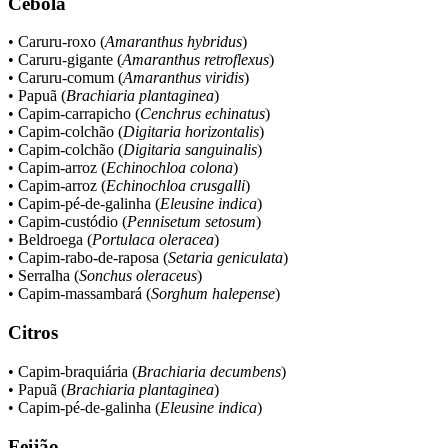
Cebola
• Caruru-roxo (
Amaranthus hybridus
)
• Caruru-gigante (
Amaranthus retroflexus
)
• Caruru-comum (
Amaranthus viridis
)
• Papuã (
Brachiaria plantaginea
)
• Capim-carrapicho (
Cenchrus echinatus
)
• Capim-colchão (
Digitaria horizontalis
)
• Capim-colchão (
Digitaria sanguinalis
)
• Capim-arroz (
Echinochloa colona
)
• Capim-arroz (
Echinochloa crusgalli
)
• Capim-pé-de-galinha (
Eleusine indica
)
• Capim-custódio (
Pennisetum setosum
)
• Beldroega (
Portulaca oleracea
)
• Capim-rabo-de-raposa (
Setaria geniculata
)
• Serralha (
Sonchus oleraceus
)
• Capim-massambará (
Sorghum halepense
)
Citros
• Capim-braquiária (
Brachiaria decumbens
)
• Papuã (
Brachiaria plantaginea
)
• Capim-pé-de-galinha (
Eleusine indica
)
Feijão