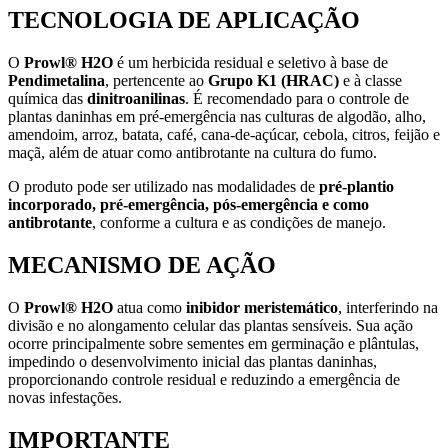
TECNOLOGIA DE APLICAÇÃO
O
Prowl® H2O
é um herbicida residual e seletivo à base de
Pendimetalina
, pertencente ao
Grupo K1 (HRAC)
e à classe
química das
dinitroanilinas
. É recomendado para o controle de
plantas daninhas em pré-emergência nas culturas de algodão, alho,
amendoim, arroz, batata, café, cana-de-açúcar, cebola, citros, feijão e
maçã, além de atuar como antibrotante na cultura do fumo.
O produto pode ser utilizado nas modalidades de
pré-plantio
incorporado, pré-emergência, pós-emergência e como
antibrotante
, conforme a cultura e as condições de manejo.
MECANISMO DE AÇÃO
O
Prowl® H2O
atua como
inibidor meristemático
, interferindo na
divisão e no alongamento celular das plantas sensíveis. Sua ação
ocorre principalmente sobre sementes em germinação e plântulas,
impedindo o desenvolvimento inicial das plantas daninhas,
proporcionando controle residual e reduzindo a emergência de
novas infestações.
IMPORTANTE