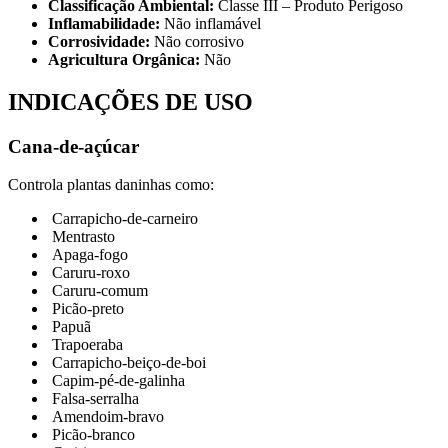
Classificação Ambiental:
Classe III – Produto Perigoso
Inflamabilidade:
Não inflamável
Corrosividade:
Não corrosivo
Agricultura Orgânica:
Não
INDICAÇÕES DE USO
Cana-de-açúcar
Controla plantas daninhas como:
Carrapicho-de-carneiro
Mentrasto
Apaga-fogo
Caruru-roxo
Caruru-comum
Picão-preto
Papuã
Trapoeraba
Carrapicho-beiço-de-boi
Capim-pé-de-galinha
Falsa-serralha
Amendoim-bravo
Picão-branco