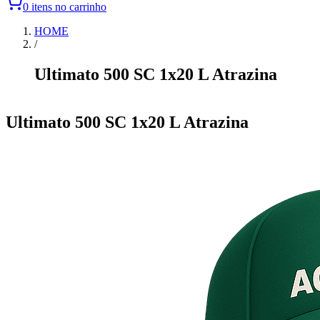
0 itens no carrinho
HOME
/
Ultimato 500 SC 1x20 L Atrazina
Item
1
Ultimato 500 SC 1x20 L Atrazina
of
0