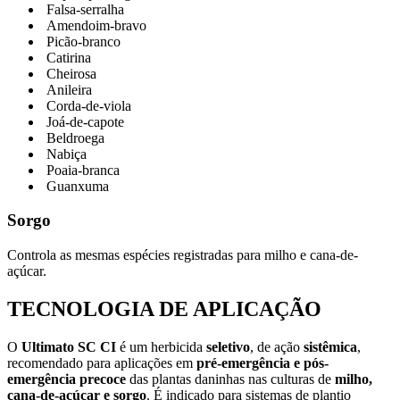
Falsa-serralha
Amendoim-bravo
Picão-branco
Catirina
Cheirosa
Anileira
Corda-de-viola
Joá-de-capote
Beldroega
Nabiça
Poaia-branca
Guanxuma
Sorgo
Controla as mesmas espécies registradas para milho e cana-de-
açúcar.
TECNOLOGIA DE APLICAÇÃO
O
Ultimato SC CI
é um herbicida
seletivo
, de ação
sistêmica
,
recomendado para aplicações em
pré-emergência e pós-
emergência precoce
das plantas daninhas nas culturas de
milho,
cana-de-açúcar e sorgo
. É indicado para sistemas de plantio