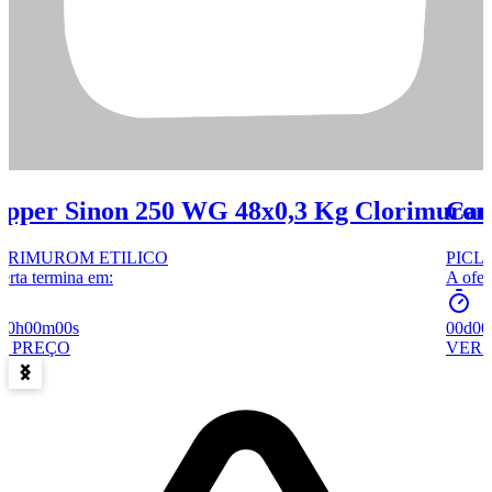
ipper Sinon 250 WG 48x0,3 Kg Clorimuro
Cam
ORIMUROM ETILICO
PICL
erta termina em:
A ofer
00h
00m
00s
00d
00
R PREÇO
VER 
Item
1
of
15