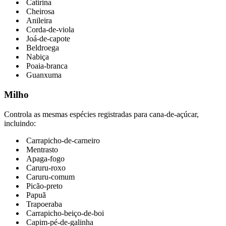
Catirina
Cheirosa
Anileira
Corda-de-viola
Joá-de-capote
Beldroega
Nabiça
Poaia-branca
Guanxuma
Milho
Controla as mesmas espécies registradas para cana-de-açúcar,
incluindo:
Carrapicho-de-carneiro
Mentrasto
Apaga-fogo
Caruru-roxo
Caruru-comum
Picão-preto
Papuã
Trapoeraba
Carrapicho-beiço-de-boi
Capim-pé-de-galinha