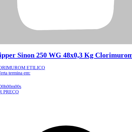
ipper Sinon 250 WG 48x0,3 Kg Clorimuro
ORIMUROM ETILICO
erta termina em:
00h
00m
00s
R PREÇO