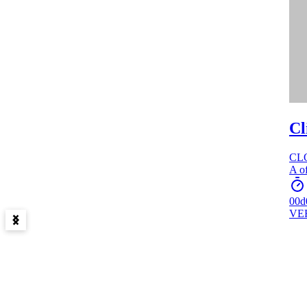
Cl
CL
A of
00d
VE
Item
1
of
15