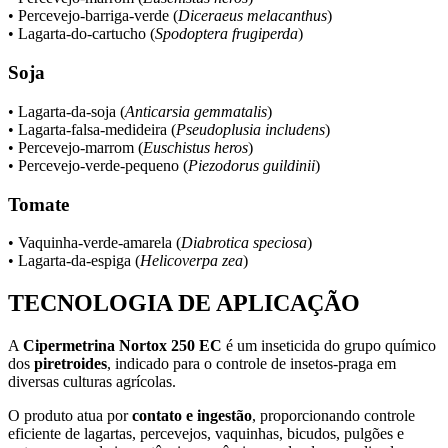
• Percevejo-barriga-verde (
Diceraeus melacanthus
)
• Lagarta-do-cartucho (
Spodoptera frugiperda
)
Soja
• Lagarta-da-soja (
Anticarsia gemmatalis
)
• Lagarta-falsa-medideira (
Pseudoplusia includens
)
• Percevejo-marrom (
Euschistus heros
)
• Percevejo-verde-pequeno (
Piezodorus guildinii
)
Tomate
• Vaquinha-verde-amarela (
Diabrotica speciosa
)
• Lagarta-da-espiga (
Helicoverpa zea
)
TECNOLOGIA DE APLICAÇÃO
A
Cipermetrina Nortox 250 EC
é um inseticida do grupo químico
dos
piretroides
, indicado para o controle de insetos-praga em
diversas culturas agrícolas.
O produto atua por
contato e ingestão
, proporcionando controle
eficiente de lagartas, percevejos, vaquinhas, bicudos, pulgões e