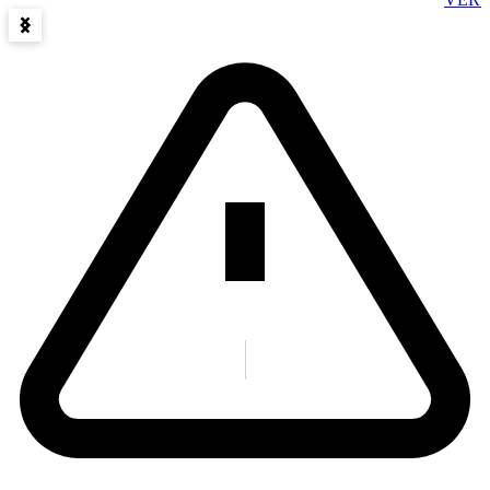
Item
1
of
15