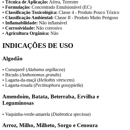
•
Técnica de Aplicação:
Aérea, Terrestre
•
Formulação:
Concentrado Emulsionável (EC)
•
Classificação Toxicológica:
Classe 4 - Produto Pouco Tóxico
•
Classificação Ambiental:
Classe II - Produto Muito Perigoso
•
Inflamabilidade:
Não inflamável
•
Corrosividade:
Não corrosivo
•
Agricultura Orgânica:
Não
INDICAÇÕES DE USO
Algodão
• Curuquerê (
Alabama argillacea
)
• Bicudo (
Anthonomus grandis
)
• Lagarta-da-maçã (
Heliothis virescens
)
• Lagarta-rosada (
Pectinophora gossypiella
)
Amendoim, Batata, Beterraba, Ervilha e
Leguminosas
• Vaquinha-verde-amarela (
Diabrotica speciosa
)
Arroz, Milho, Milheto, Sorgo e Cenoura