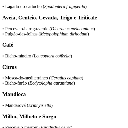
• Lagarta-do-cartucho (
Spodoptera frugiperda
)
Aveia, Centeio, Cevada, Trigo e Triticale
• Percevejo-barriga-verde (
Diceraeus melacanthus
)
• Pulgão-das-folhas (
Metopolophium dirhodum
)
Café
• Bicho-mineiro (
Leucoptera coffeella
)
Citros
• Mosca-do-mediterrâneo (
Ceratitis capitata
)
• Bicho-furão (
Ecdytolopha aurantiana
)
Mandioca
• Mandarová (
Erinnyis ello
)
Milho, Milheto e Sorgo
• Percevejo-marrom (
Euschistus heros
)